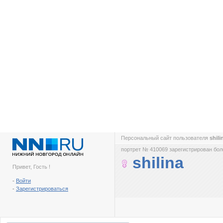
Персональный сайт пользователя
shil
портрет № 410069 зарегистрирован боле
shilina
Привет, Гость !
-
Войти
-
Зарегистрироваться