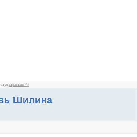
статус
«трастовый»
вь Шилина