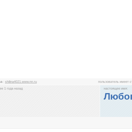
ina
:
shilina4021.www.nn.ru
пользователь имеет 
е 1 года назад
настоящее имя:
Любо