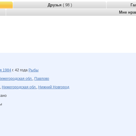
Друзья
( 98 )
Га
Мне нра
ля
1984
г. 42 года
Рыбы
ижегородская обл.
,
Павлово
,
Нижегородская обл.
,
Нижний Новгород
зано
ны