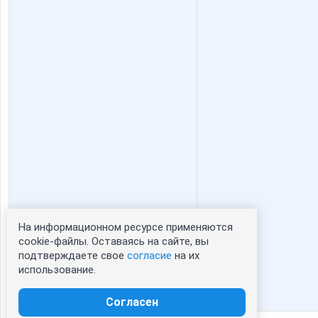
На информационном ресурсе применяются
Статистика портрета:
cookie-файлы. Оставаясь на сайте, вы
подтверждаете свое
согласие
на их
сейчас просматривают портрет - 0
использование.
зарегистрированные пользователи
посетившие портрет за 7 дней - 0
Согласен