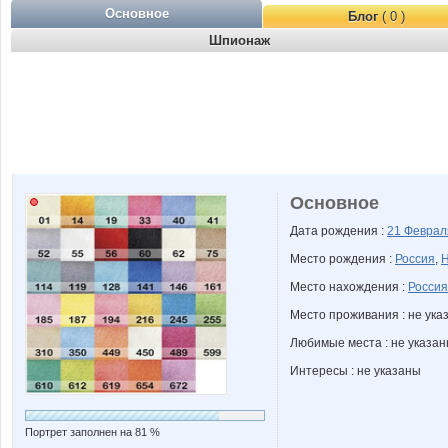
Основное
Блог
( 0 )
Шпионаж
Основное
Дата рождения :
21 Февра
Место рождения :
Россия
,
Н
Место нахождения :
Россия
Место проживания : не ука
Любимые места : не указа
Интересы : не указаны
Портрет заполнен на 81 %