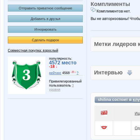
Комплименты
Отправить приватное сообщение
Комплиментов нет.
Вы не авторизованы! Чтоб
Добавить в друзья
Игнорировать
Сделать подарок
Метки лидеров
Совместная покупка: взрослый
популярность:
4572 место
-18 ↓
Интервью
-15 ↓
рейтинг
4568
?
Привилегированный
пользователь
3
уровня
shilina состоит в
клу
Ищ
Од